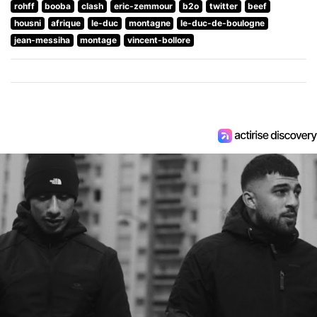
rohff
booba
clash
eric-zemmour
b2o
twitter
beef
housni
afrique
le-duc
montagne
le-duc-de-boulogne
jean-messiha
montage
vincent-bollore