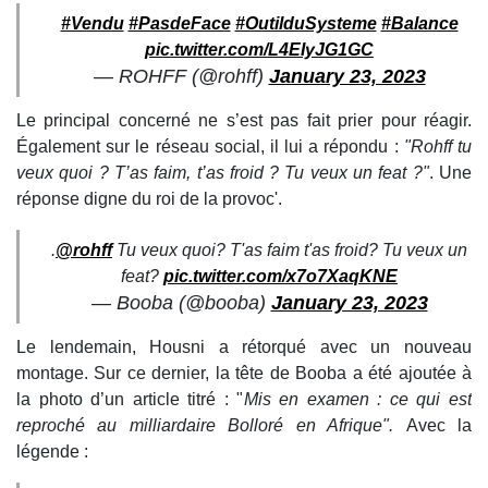
#Vendu
#PasdeFace
#OutilduSysteme
#Balance
pic.twitter.com/L4EIyJG1GC
— ROHFF (@rohff)
January 23, 2023
Le principal concerné ne s’est pas fait prier pour réagir.
Également sur le réseau social, il lui a répondu :
"Rohff tu
veux quoi ? T’as faim, t’as froid ? Tu veux un feat ?"
. Une
réponse digne du roi de la provoc'.
.
@rohff
Tu veux quoi? T'as faim t'as froid? Tu veux un
feat?
pic.twitter.com/x7o7XaqKNE
— Booba (@booba)
January 23, 2023
Le lendemain, Housni a rétorqué avec un nouveau
montage. Sur ce dernier, la tête de Booba a été ajoutée à
la photo d’un article titré : "
Mis en examen : ce qui est
reproché au milliardaire Bolloré en Afrique".
Avec la
légende :