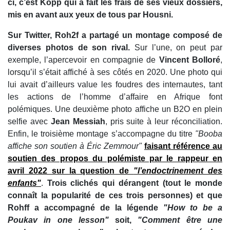
ci, c’est Kopp qui a fait les frais de ses vieux dossiers,
mis en avant aux yeux de tous par Housni.
Sur Twitter, Roh2f a partagé un montage composé de
diverses photos de son rival.
Sur l’une, on peut par
exemple, l’apercevoir en compagnie de
Vincent Bolloré
,
lorsqu’il s’était affiché à ses côtés en 2020. Une photo qui
lui avait d’ailleurs value les foudres des internautes, tant
les actions de l’homme d’affaire en Afrique font
polémiques. Une deuxième photo affiche un B2O en plein
selfie avec
Jean Messiah
, pris suite à leur réconciliation.
Enfin, le troisième montage s’accompagne du titre
"Booba
affiche son soutien à Éric Zemmour"
faisant référence au
soutien des propos du polémiste par le rappeur en
avril 2022 sur la question de
"l’endoctrinement des
enfants"
.
Trois clichés qui dérangent (tout le monde
connaît la popularité de ces trois personnes) et que
Rohff a accompagné de la légende
"How to be a
Poukav in one lesson"
soit,
"Comment être une