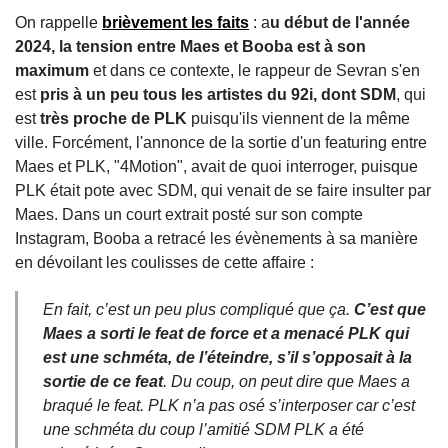
On rappelle
brièvement les faits
: a
u début de l'année
2024, la tension entre Maes et Booba est à son
maximum
et dans ce contexte, le rappeur de Sevran s'en
est
pris à un peu tous les artistes du 92i, dont SDM
, qui
est
très proche de PLK
puisqu'ils viennent de la même
ville. Forcément, l'annonce de la sortie d'un featuring entre
Maes et PLK, "4Motion", avait de quoi interroger, puisque
PLK était pote avec SDM, qui venait de se faire insulter par
Maes. Dans un court extrait posté sur son compte
Instagram, Booba a retracé les évènements à sa manière
en dévoilant les coulisses de cette affaire :
En fait, c’est un peu plus compliqué que ça.
C’est que
Maes a sorti le feat de force et a menacé PLK qui
est une schméta, de l’éteindre, s’il s’opposait à la
sortie de ce feat
. Du coup, on peut dire que Maes a
braqué le feat. PLK n’a pas osé s’interposer car c’est
une schméta du coup l’amitié SDM PLK a été