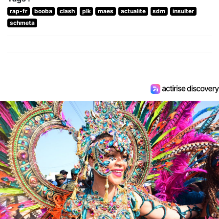
rap-fr
booba
clash
plk
maes
actualite
sdm
insulter
schmeta