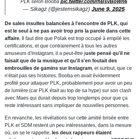
PLK selon Booba
pic.twitter.com/rhBsvBoWn6
— Sikagz (@jestemsikagz)
June 9, 2025
De sales insultes balancées à l'encontre de PLK, qui
est le seul à ne pas avoir trop pris la parole dans cette
affaire.
Il faut dire que Polak est trop occupé à empilé les
certifications, et que contrairement à tous les autres
amuseurs d'Instagram, il a peut-être j
uste pensé qu'il ne
faisait que de la musique et qu'il s'en foutait des
embrouilles de gamins sur Instagram
, et surtout, que ce
n'était pas ses histoires. Booba en avait évidemment
profité pour attaquer PLK, probablement pour avoir un peu
de lumière (car PLK était au top de sa hype) sur son clash
avec Maes qui durait depuis trop longtemps pour que ça
reste intéressant sans impliquer de nouvelles personnes.
En revanche, les révélations sur cette amitié brisée entre
PLK et SDM restent un peu intéressantes, dans la mesure
où, on se le rappelle,
les deux rappeurs étaient