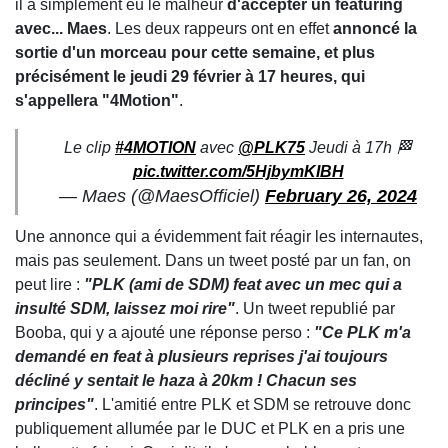
il a simplement eu le malheur
d'accepter un featuring
avec... Maes
. Les deux rappeurs ont en effet
annoncé la
sortie d'un morceau pour cette semaine, et plus
précisément le jeudi 29 février à 17 heures, qui
s'appellera "4Motion"
.
Le clip
#4MOTION
avec
@PLK75
Jeudi à 17h 🏁
pic.twitter.com/5HjbymKIBH
— Maes (@MaesOfficiel)
February 26, 2024
Une annonce qui a évidemment fait réagir les internautes,
mais pas seulement. Dans un tweet posté par un fan, on
peut lire :
"PLK (ami de SDM) feat avec un mec qui a
insulté SDM, laissez moi rire"
. Un tweet republié par
Booba, qui y a ajouté une réponse perso :
"Ce PLK m'a
demandé en feat à plusieurs reprises j'ai toujours
décliné y sentait le haza à 20km ! Chacun ses
principes"
. L'amitié entre PLK et SDM se retrouve donc
publiquement allumée par le DUC et PLK en a pris une