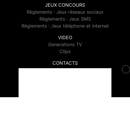
JEUX CONCOURS
Règlements : Jeux réseaux sociaux
Règlements : Jeux SMS
Règlements : Jeux téléphone et internet
VIDEO
Generations TV
Clips
CONTACTS
Contacter Generations
© 2026 Generations Tous droits réservés.
Signaler un contenu
-
Mentions légales
-
Politique de cookies
-
Contact