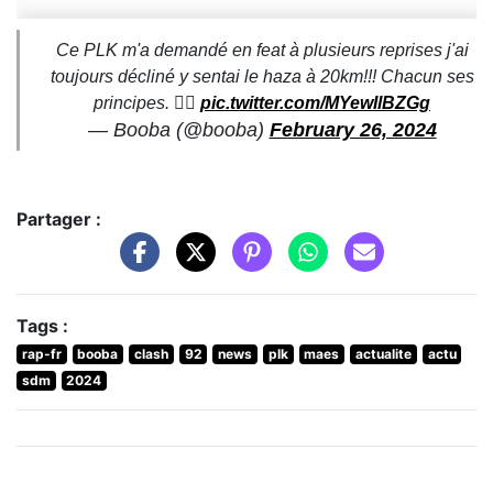
Ce PLK m'a demandé en feat à plusieurs reprises j'ai
toujours décliné y sentai le haza à 20km!!! Chacun ses
principes. 🏴‍☠️
pic.twitter.com/MYewIlBZGg
— Booba (@booba)
February 26, 2024
Partager :
Tags :
rap-fr
booba
clash
92
news
plk
maes
actualite
actu
sdm
2024