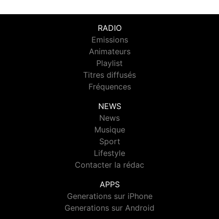
RADIO
Emissions
Animateurs
Playlist
Titres diffusés
Fréquences
NEWS
News
Musique
Sport
Lifestyle
Contacter la rédac
APPS
Generations sur iPhone
Generations sur Android