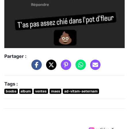
Partager :
Tags :
booba
album
ventes
maes
ad-vitam-aeternam