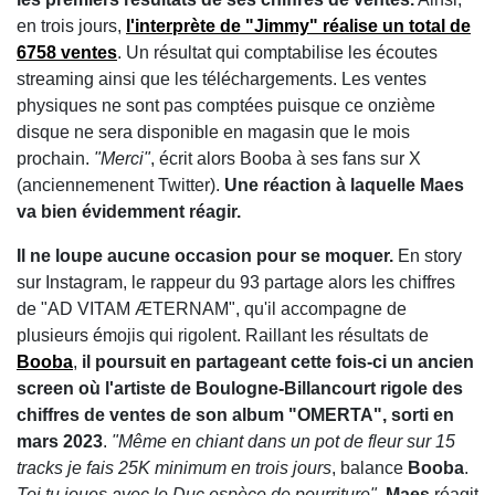
en trois jours,
l'interprète de "Jimmy" réalise un total de
6758 ventes
. Un résultat qui comptabilise les écoutes
streaming ainsi que les téléchargements. Les ventes
physiques ne sont pas comptées puisque ce onzième
disque ne sera disponible en magasin que le mois
prochain.
"Merci"
, écrit alors Booba à ses fans sur X
(anciennemenent Twitter).
Une réaction à laquelle Maes
va bien évidemment réagir.
Il ne loupe aucune occasion pour se moquer.
En story
sur Instagram, le rappeur du 93 partage alors les chiffres
de
"AD VITAM ÆTERNAM", qu'il accompagne de
plusieurs émojis qui rigolent. Raillant les résultats de
Booba
,
il poursuit en partageant cette fois-ci un ancien
screen où l'artiste de
Boulogne-Billancourt rigole des
chiffres de ventes de son album "OMERTA", sorti en
mars 2023
.
"Même en chiant dans un pot de fleur sur 15
tracks je fais 25K minimum en trois jours
, balance
Booba
.
Toi tu joues avec le Duc espèce de pourriture".
Maes
réagit