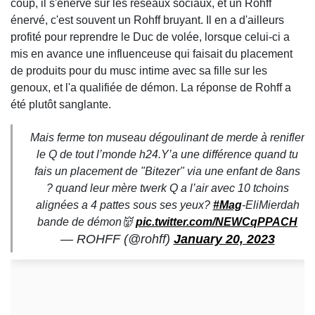
coup, il s'énerve sur les réseaux sociaux, et un Rohff
énervé, c'est souvent un Rohff bruyant. Il en a d'ailleurs
profité pour reprendre le Duc de volée, lorsque celui-ci a
mis en avance une influenceuse qui faisait du placement
de produits pour du musc intime avec sa fille sur les
genoux, et l'a qualifiée de démon. La réponse de Rohff a
été plutôt sanglante.
Mais ferme ton museau dégoulinant de merde à renifler
le Q de tout l’monde h24.Y’a une différence quand tu
fais un placement de "Bitezer" via une enfant de 8ans
? quand leur mère twerk Q a l’air avec 10 tchoins
alignées a 4 pattes sous ses yeux?
#Mag
-EliMierdah
bande de démon👹
pic.twitter.com/NEWCqPPACH
— ROHFF (@rohff)
January 20, 2023