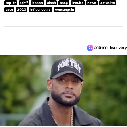
rap-fr
rohff
booba
clash
snep
insulte
news
actualite
actu
2023
influenceurs
consanguin