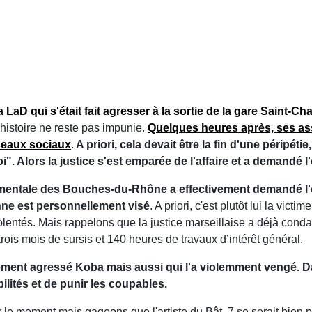
LaD qui s'était fait agresser à la sortie de la gare Saint-Cha
 histoire ne reste pas impunie.
Quelques heures après, ses ass
seaux sociaux
.
A priori, cela devait être la fin d'une péripétie,
oi". Alors la justice s'est emparée de l'affaire et a demandé 
tementale des Bouches-du-Rhône a effectivement demandé l'
nne est personnellement visé
. A priori, c'est plutôt lui la vict
entés. Mais rappelons que la justice marseillaise a déjà condamn
trois mois de sursis et 140 heures de travaux d’intérêt général.
lement agressé Koba mais aussi qui l'a violemment vengé. Da
abilités et de punir les coupables.
ur le moment mais gageons que l'artiste du Bât. 7 se serait bien p