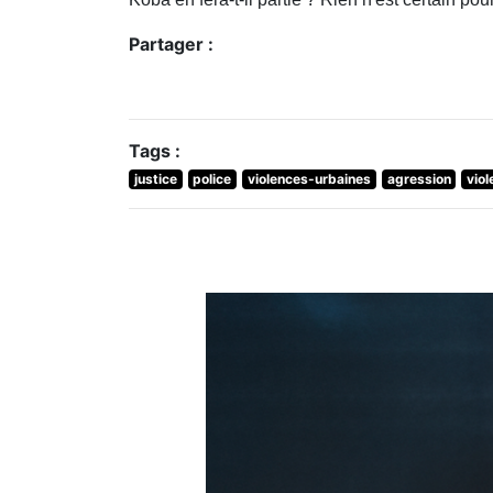
Partager :
Tags :
justice
police
violences-urbaines
agression
vio