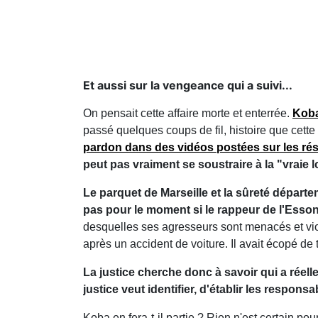
Et aussi sur la vengeance qui a suivi...
On pensait cette affaire morte et enterrée.
Koba 
passé quelques coups de fil, histoire que cette
pardon dans des vidéos postées sur les ré
peut pas vraiment se soustraire à la "vraie l
Le parquet de Marseille et la sûreté dépar
pas pour le moment si le rappeur de l'Esso
desquelles ses agresseurs sont menacés et viol
après un accident de voiture. Il avait écopé de 
La justice cherche donc à savoir qui a réel
justice veut identifier, d'établir les respons
Koba en fera-t-il partie ? Rien n'est certain po