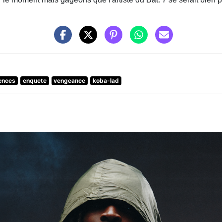
lences
enquete
vengeance
koba-lad