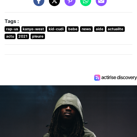
Tags :
rap-us
kanye-west
kid-cudi
bebe
news
aide
actualite
actu
2021
pleure