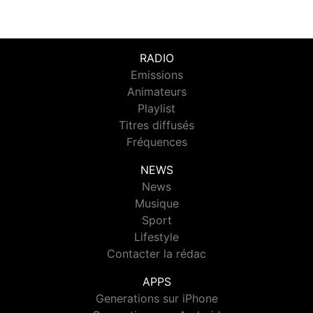
RADIO
Emissions
Animateurs
Playlist
Titres diffusés
Fréquences
NEWS
News
Musique
Sport
Lifestyle
Contacter la rédac
APPS
Generations sur iPhone