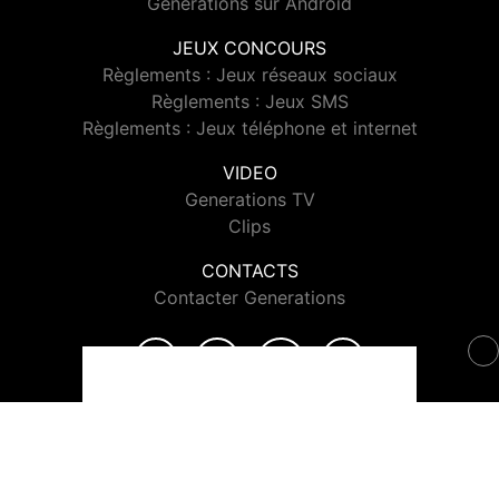
Generations sur Android
JEUX CONCOURS
Règlements : Jeux réseaux sociaux
Règlements : Jeux SMS
Règlements : Jeux téléphone et internet
VIDEO
Generations TV
Clips
CONTACTS
Contacter Generations
© 2026 Generations Tous droits réservés.
Signaler un contenu
-
Mentions légales
-
Politique de cookies
-