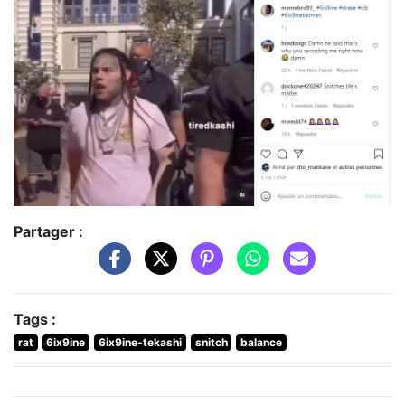
Partager :
Tags :
rat
6ix9ine
6ix9ine-tekashi
snitch
balance