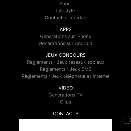
Sport
Lifestyle
Contacter la rédac
APPS
Generations sur iPhone
Generations sur Android
JEUX CONCOURS
Règlements : Jeux réseaux sociaux
Règlements : Jeux SMS
Règlements : Jeux téléphone et internet
VIDEO
Generations TV
Clips
CONTACTS
Contacter Generations