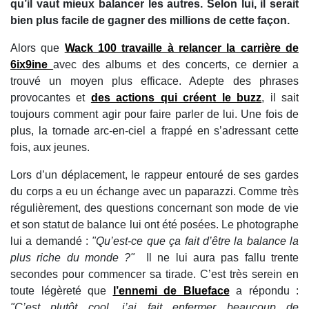
qu’il vaut mieux balancer les autres. Selon lui, il serait
bien plus facile de gagner des millions de cette façon.
Alors que
Wack 100 travaille à relancer la carrière de
6ix9ine
avec des albums et des concerts, ce dernier a
trouvé un moyen plus efficace. Adepte des phrases
provocantes et
des actions qui créent le buzz
, il sait
toujours comment agir pour faire parler de lui. Une fois de
plus, la tornade arc-en-ciel a frappé en s’adressant cette
fois, aux jeunes.
Lors d’un déplacement, le rappeur entouré de ses gardes
du corps a eu un échange avec un paparazzi. Comme très
régulièrement, des questions concernant son mode de vie
et son statut de balance lui ont été posées. Le photographe
lui a demandé :
"Qu’est-ce que ça fait d’être la balance la
plus riche du monde ?"
Il ne lui aura pas fallu trente
secondes pour commencer sa tirade. C’est très serein en
toute légèreté que
l’ennemi de Blueface
a répondu :
"C’est plutôt cool, j’ai fait enfermer beaucoup de