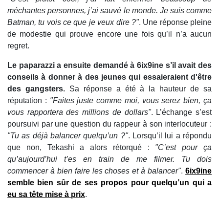
méchantes personnes, j’ai sauvé le monde. Je suis comme
Batman, tu vois ce que je veux dire ?"
. Une réponse pleine
de modestie qui prouve encore une fois qu’il n’a aucun
regret.
Le paparazzi a ensuite demandé à 6ix9ine s’il avait des
conseils à donner à des jeunes qui essaieraient d'être
des gangsters.
Sa réponse a été à la hauteur de sa
réputation :
"Faites juste comme moi, vous serez bien, ça
vous rapportera des millions de dollars"
. L’échange s’est
poursuivi par une question du rappeur à son interlocuteur :
"Tu as déjà balancer quelqu’un ?"
. Lorsqu’il lui a répondu
que non, Tekashi a alors rétorqué :
"C’est pour ça
qu’aujourd’hui t’es en train de me filmer. Tu dois
commencer à bien faire les choses et à balancer"
.
6ix9ine
semble bien sûr de ses propos pour quelqu’un qui a
eu sa tête mise à prix
.