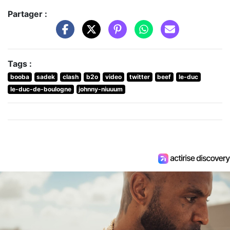
Partager :
Tags :
booba
sadek
clash
b2o
video
twitter
beef
le-duc
le-duc-de-boulogne
johnny-niuuum