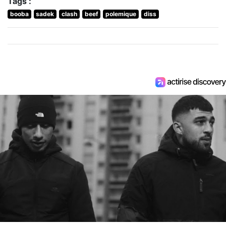
Tags :
booba
sadek
clash
beef
polemique
diss