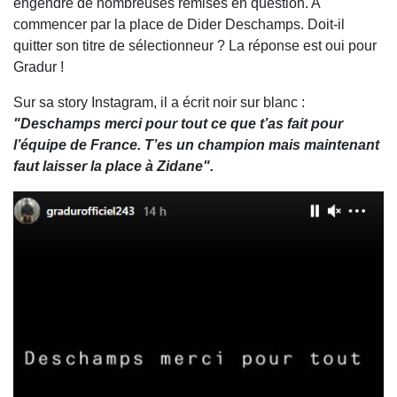
engendré de nombreuses remises en question. A
commencer par la place de Dider Deschamps. Doit-il
quitter son titre de sélectionneur ? La réponse est oui pour
Gradur !
Sur sa story Instagram, il a écrit noir sur blanc :
"Deschamps merci pour tout ce que t’as fait pour
l’équipe de France. T’es un champion mais maintenant
faut laisser la place à Zidane".