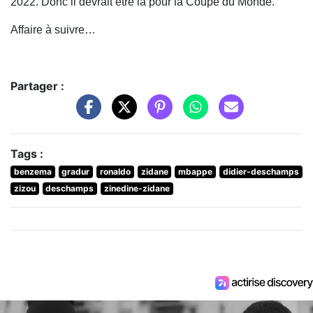
2022. Donc il devrait être là pour la Coupe du Monde.
Affaire à suivre…
Partager :
Tags :
benzema
gradur
ronaldo
zidane
mbappe
didier-deschamps
zizou
deschamps
zinedine-zidane