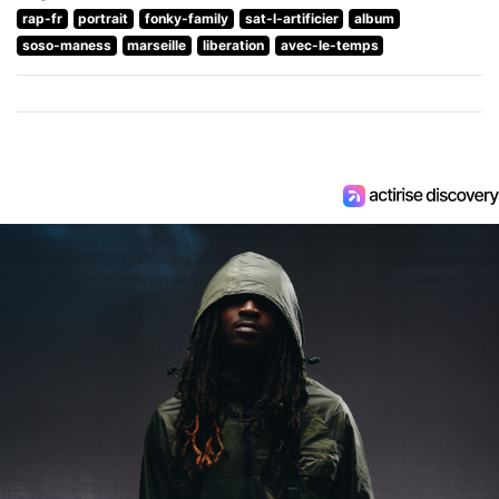
rap-fr
portrait
fonky-family
sat-l-artificier
album
soso-maness
marseille
liberation
avec-le-temps