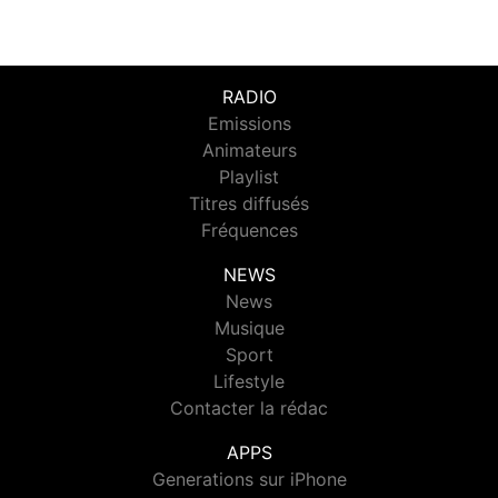
RADIO
Emissions
Animateurs
Playlist
Titres diffusés
Fréquences
NEWS
News
Musique
Sport
Lifestyle
Contacter la rédac
APPS
Generations sur iPhone