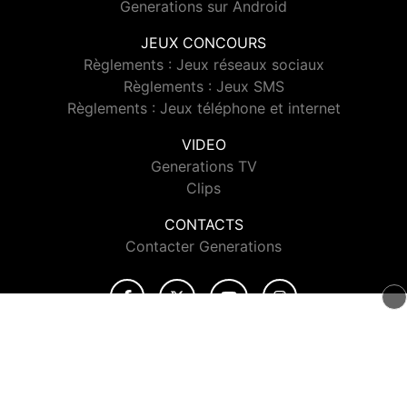
Generations sur Android
JEUX CONCOURS
Règlements : Jeux réseaux sociaux
Règlements : Jeux SMS
Règlements : Jeux téléphone et internet
VIDEO
Generations TV
Clips
CONTACTS
Contacter Generations
© 2026 Generations Tous droits réservés.
Signaler un contenu
-
Mentions légales
-
Politique de cookies
-