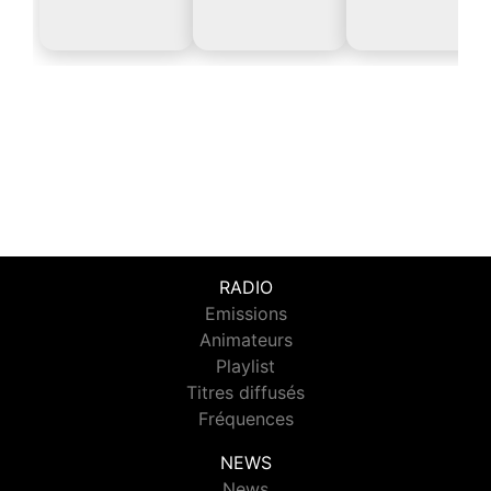
RADIO
Emissions
Animateurs
Playlist
Titres diffusés
Fréquences
NEWS
News