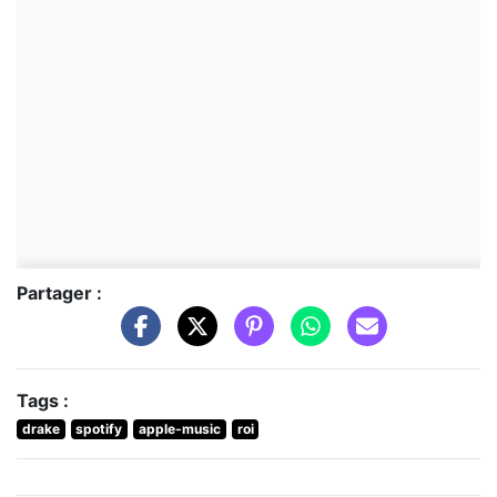
Partager :
Tags :
drake
spotify
apple-music
roi