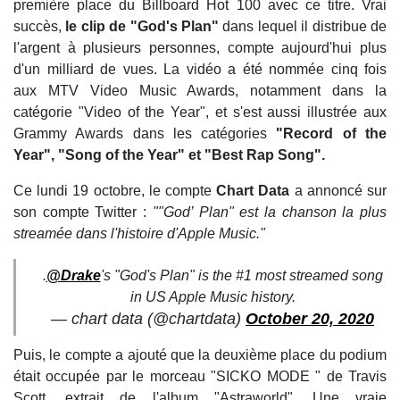
première place du Billboard Hot 100 avec ce titre. Vrai
succès,
le clip de "God's Plan"
dans lequel il distribue de
l'argent à plusieurs personnes, compte aujourd'hui plus
d'un milliard de vues. La vidéo a été nommée cinq fois
aux MTV Video Music Awards, notamment dans la
catégorie "Video of the Year", et s'est aussi illustrée aux
Grammy Awards dans les catégories
"Record of the
Year", "Song of the Year" et "Best Rap Song".
Ce lundi 19 octobre, le compte
Chart Data
a annoncé sur
son compte Twitter :
""God’ Plan" est la chanson la plus
streamée dans l'histoire d'Apple Music."
.
@Drake
's "God's Plan" is the #1 most streamed song
in US Apple Music history.
— chart data (@chartdata)
October 20, 2020
Puis, le compte a ajouté que la deuxième place du podium
était occupée par le morceau "SICKO MODE " de Travis
Scott, extrait de l'album "Astraworld". Une vraie