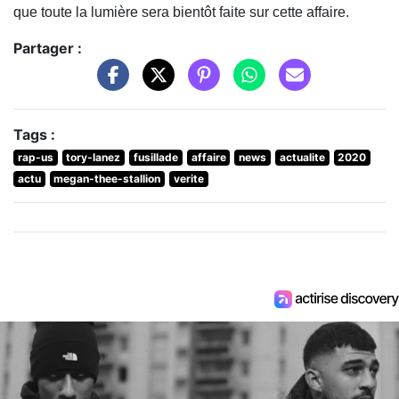
que toute la lumière sera bientôt faite sur cette affaire.
Partager :
Tags :
rap-us
tory-lanez
fusillade
affaire
news
actualite
2020
actu
megan-thee-stallion
verite