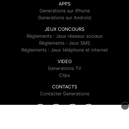
APPS
Generations sur iPhone
Generations sur Android
JEUX CONCOURS
Règlements : Jeux réseaux sociaux
Règlements : Jeux SMS
Règlements : Jeux téléphone et internet
VIDEO
Generations TV
Clips
CONTACTS
Contacter Generations