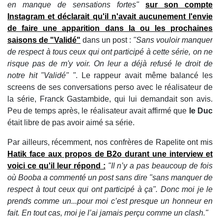
en manque de sensations fortes"
sur son compte
Instagram et déclarait
qu'il n'avait aucunement l'envie
de faire une apparition dans la ou les prochaines
saisons de "Validé"
dans un post :
"Sans vouloir manquer
de respect à tous ceux qui ont participé à cette série, on ne
risque pas de m'y voir. On leur a déjà refusé le droit de
notre hit "Validé" "
. Le rappeur avait même balancé les
screens de ses conversations perso avec le réalisateur de
la série, Franck Gastambide, qui lui demandait son avis.
Peu de temps après, le réalisateur avait affirmé que
le Duc
était libre de pas avoir aimé sa série.
Par ailleurs, récemment, nos confrères de Rapelite ont mis
Hatik face aux propos de B2o
durant une interview et
voici ce qu'il leur répond :
"Il n’y a pas beaucoup de fois
où Booba a commenté un post sans dire "sans manquer de
respect à tout ceux qui ont participé à ça". Donc moi je le
prends comme un...pour moi c’est presque un honneur en
fait. En tout cas, moi je l’ai jamais perçu comme un clash."