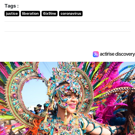
Tags :
justice
liberation
6ix9ine
coronavirus