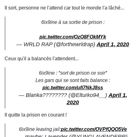
Il sort, personne ne l'attend car tout le monde l'a lâché...
6ix9ine à sa sortie de prison :
pic.twitter.com/OzO8FOkMYk
— WRLD RAP (@forthewrldrap)
April 1, 2020
Ceux qu'il a balancés l'attendent...
6ix9ine : *sort de prison ce soir*
Les gars qui se sont faits balance :
pic.twitter.com/ufi7NkJ8ss
— Blanka???????? (@Elturko94__)
April 1,
2020
Il quitte la prison en courant !
6ix9ine leaving jail:
pic.twitter.com/OVPfQQO5Ve
— maybe: Lavender (@YUNGLAVENDERR)