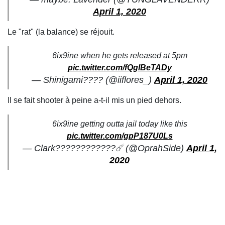
April 1, 2020
Le "rat" (la balance) se réjouit.
6ix9ine when he gets released at 5pm
pic.twitter.com/fQglBeTADy
— Shinigami???? (@iiflores_)
April 1, 2020
Il se fait shooter à peine a-t-il mis un pied dehors.
6ix9ine getting outta jail today like this
pic.twitter.com/gpP187U0Ls
— Clark????????????☄️ (@OprahSide)
April 1,
2020