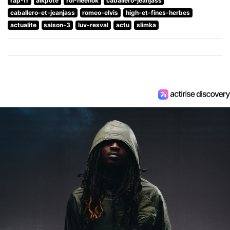
rap-fr
alkpote
roi-heenok
caballero-jeanjass
caballero-et-jeanjass
romeo-elvis
high-et-fines-herbes
actualite
saison-3
luv-resval
actu
slimka