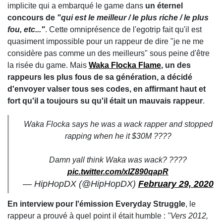
implicite qui a embarqué le game dans
un éternel
concours de
"qui est le meilleur / le plus riche / le plus
fou, etc..."
. Cette omniprésence de l'egotrip fait qu'il est
quasiment impossible pour un rappeur de dire "je ne me
considère pas comme un des meilleurs" sous peine d'être
la risée du game. Mais
Waka Flocka Flame
, un des
rappeurs les plus fous de sa génération, a décidé
d'envoyer valser tous ses codes, en affirmant haut et
fort qu'il a toujours su qu'il était un mauvais rappeur
.
Waka Flocka says he was a wack rapper and stopped
rapping when he it $30M ????
Damn yall think Waka was wack? ????
pic.twitter.com/xIZ890qapR
— HipHopDX (@HipHopDX)
February 29, 2020
En interview pour l'émission Everyday Struggle
, le
rappeur a prouvé à quel point il était humble :
"Vers 2012,