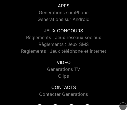
APPS
Generations sur iPhone
Generations sur Android
JEUX CONCOURS
Règlements : Jeux réseaux sociaux
Règlements : Jeux SMS
Règlements : Jeux téléphone et internet
VIDEO
Generations TV
Clips
CONTACTS
Contacter Generations