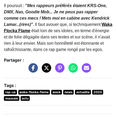
Il poursuit :
"Mes rappeurs préférés étaient KRS-One,
DMX, Nas, Goodie Mob... Je ne peux pas rapper
comme ces mecs ! Mets moi en cabine avec Kendrick
Lamar...(rires)"
. Il faut avouer que, si techniquement
Waka
Flocka Flame
était loin de ses idoles, en terme d'énergie
et de folie dégagée dans ses textes et sur scène, il n'avait
rien à leur envier. Mais son honnêteté est étonnante et
rafraîchissante, dans ce rap game rongé par les egos.
Partager :
Tags :
rap-us
waka-flocka-flame
wack
news
actualite
2020
mauvais
actu