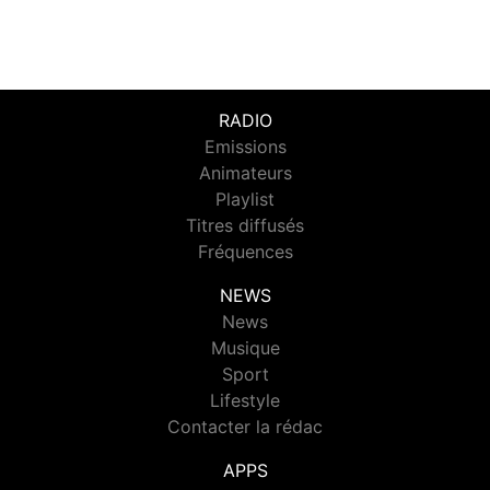
RADIO
Emissions
Animateurs
Playlist
Titres diffusés
Fréquences
NEWS
News
Musique
Sport
Lifestyle
Contacter la rédac
APPS