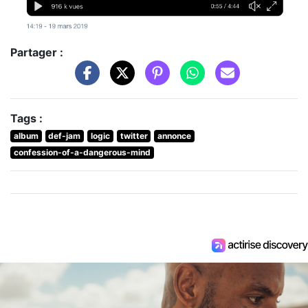
Partager :
Tags :
album
def-jam
logic
twitter
annonce
confession-of-a-dangerous-mind