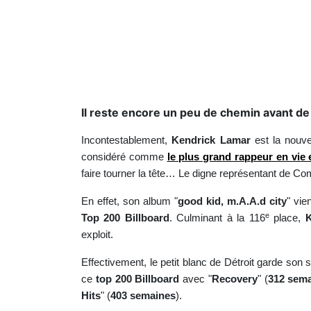
Il reste encore un peu de chemin avant 
Incontestablement,
Kendrick Lamar
est la nouve
considéré comme
le plus grand rappeur en vie
faire tourner la tête… Le digne représentant de Co
En effet, son album "
good kid, m.A.A.d city
" vie
e
Top 200 Billboard
. Culminant à la 116
place,
exploit.
Effectivement, le petit blanc de Détroit garde son
ce
top 200 Billboard
avec "
Recovery
" (
312 sem
Hits
" (
403 semaines
).