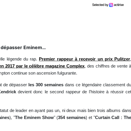
de dépasser Eminem…
lle légende du rap.
Premier rappeur à recevoir un prix
Pulitzer
 en 2017 par le célèbre magazine
Complex
, des chiffres de vente 
mpton continue son ascension fulgurante.
nt de dépasser
les 300 semaines
dans ce légendaire classement d
Kendrick
devient donc le second rappeur de l’histoire à réussir ce
 statut de leader en ayant pas un, ni deux mais bien trois albums dan
aines
), "
The Eminem Show
" (
354 semaines
) et "
Curtain Call : Th