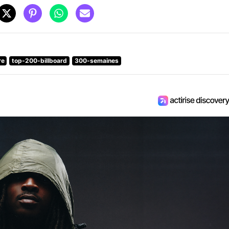
re
top-200-billboard
300-semaines