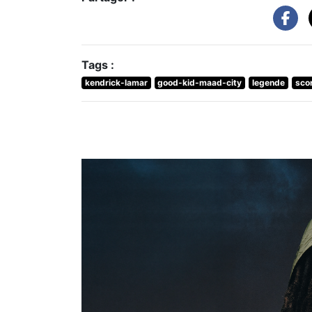
Tags :
kendrick-lamar
good-kid-maad-city
legende
sco