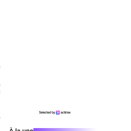
,
à
u
t
s
e
À la une