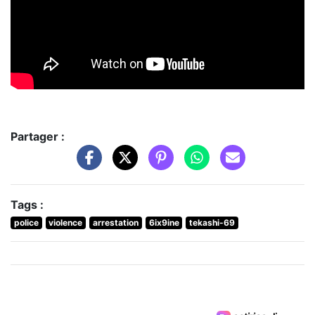
Partager :
Tags :
police
violence
arrestation
6ix9ine
tekashi-69