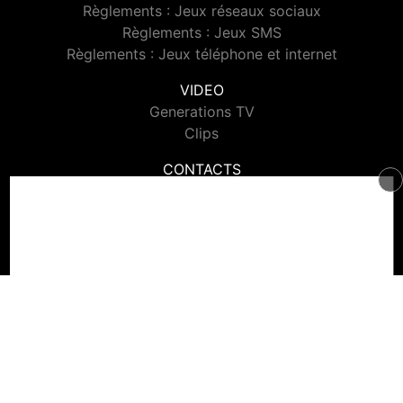
Règlements : Jeux réseaux sociaux
Règlements : Jeux SMS
Règlements : Jeux téléphone et internet
VIDEO
Generations TV
Clips
CONTACTS
Contacter Generations
© 2026 Generations Tous droits réservés.
Signaler un contenu
-
Mentions légales
-
Politique de cookies
-
Contact