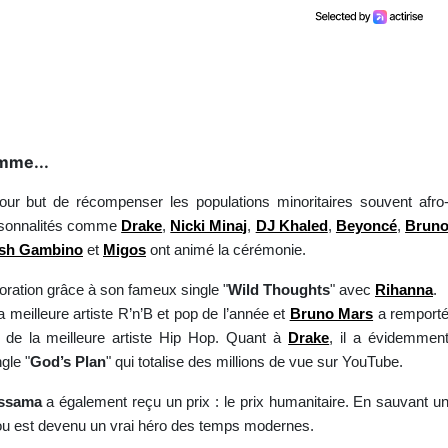
amme...
r but de récompenser les populations minoritaires souvent afro
ersonnalités comme
Drake
,
Nicki Minaj
,
DJ Khaled
,
Beyoncé
,
Brun
ish Gambino
et
Migos
ont animé la cérémonie.
boration grâce à son fameux single "
Wild Thoughts
" avec
Rihanna
.
 meilleure artiste R’n’B et pop de l’année et
Bruno Mars
a remport
 de la meilleure artiste Hip Hop. Quant à
Drake
, il a évidemmen
gle "
God’s Plan
" qui totalise des millions de vue sur YouTube.
ssama
a également reçu un prix : le prix humanitaire. En sauvant u
dou est devenu un vrai héro des temps modernes.