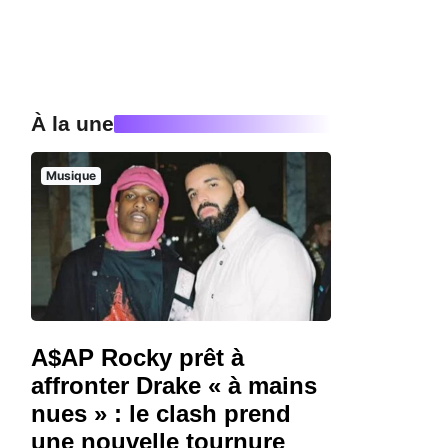
À la une
Musique
A$AP Rocky prêt à
affronter Drake « à mains
nues » : le clash prend
une nouvelle tournure