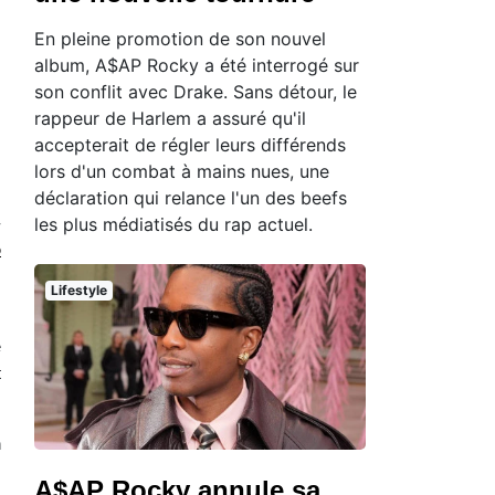
En pleine promotion de son nouvel
album, A$AP Rocky a été interrogé sur
son conflit avec Drake. Sans détour, le
rappeur de Harlem a assuré qu'il
accepterait de régler leurs différends
lors d'un combat à mains nues, une
déclaration qui relance l'un des beefs
les plus médiatisés du rap actuel.
-
o
Lifestyle
é
t
n
A$AP Rocky annule sa