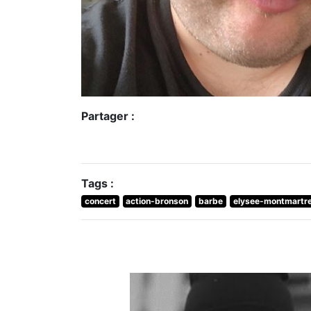
Partager :
Tags :
concert
action-bronson
barbe
elysee-montmartr