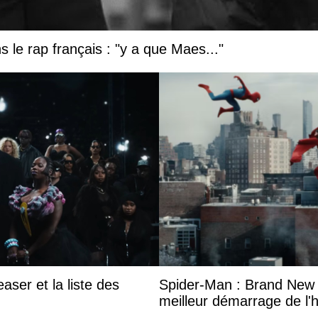
 le rap français : "y a que Maes..."
aser et la liste des
Spider-Man : Brand New 
meilleur démarrage de l'h