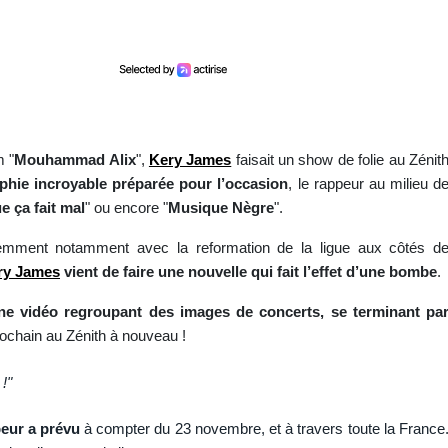
m "
Mouhammad Alix
",
Kery James
faisait un show de folie au Zénit
hie incroyable préparée pour l’occasion
, le rappeur au milieu d
e ça fait mal
" ou encore "
Musique Nègre
".
cemment notamment avec la reformation de la ligue aux côtés d
ry James
vient de faire une nouvelle qui fait l’effet d’une bombe
.
 une vidéo regroupant des images de concerts, se terminant pa
ochain au Zénith à nouveau !
!"
peur a prévu
à compter du 23 novembre, et à travers toute la France