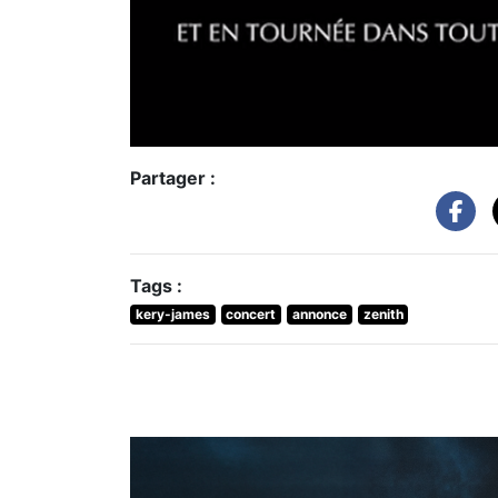
Partager :
Tags :
kery-james
concert
annonce
zenith