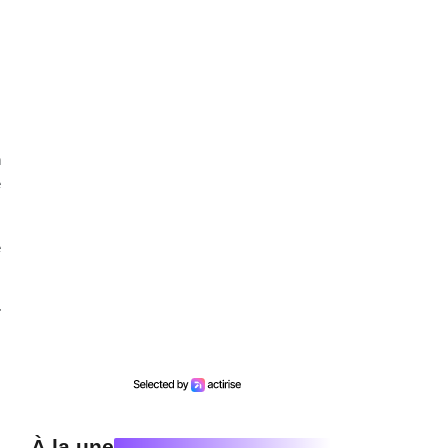
h
e
e
r
.
À la une