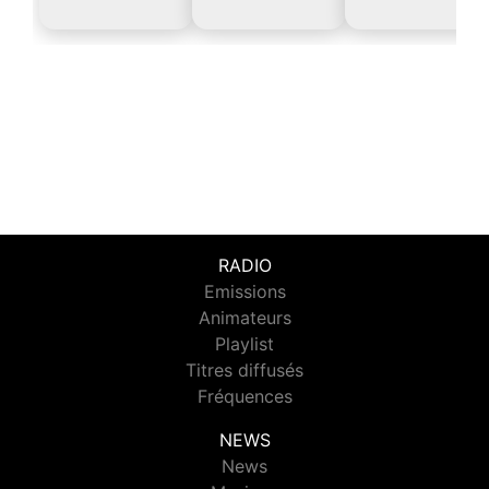
RADIO
Emissions
Animateurs
Playlist
Titres diffusés
Fréquences
NEWS
News