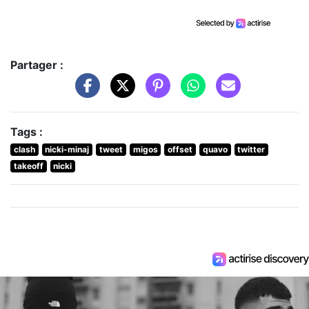
Partager :
Tags :
clash
nicki-minaj
tweet
migos
offset
quavo
twitter
takeoff
nicki