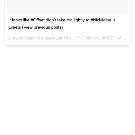
It looks like #Offset didn’t take too lightly to #NickiMinaj’s
tweets (View previous posts)
Une publication partagée par
HOLLYWOOD UNLOCKED
(@hollywoodunlocked) le 27 Mai 2018 à 10 :55 PDT