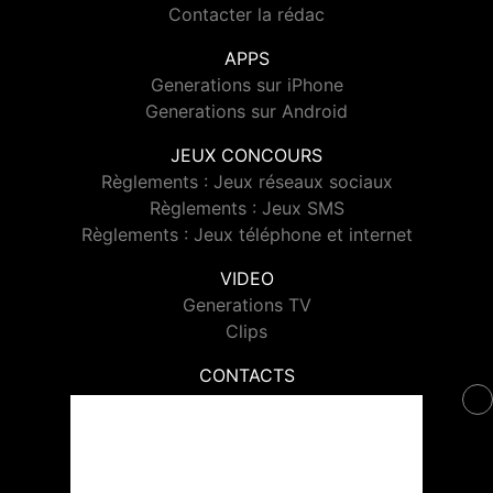
Contacter la rédac
APPS
Generations sur iPhone
Generations sur Android
JEUX CONCOURS
Règlements : Jeux réseaux sociaux
Règlements : Jeux SMS
Règlements : Jeux téléphone et internet
VIDEO
Generations TV
Clips
CONTACTS
Contacter Generations