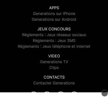
APPS
Generations sur iPhone
Generations sur Android
JEUX CONCOURS
Règlements : Jeux réseaux sociaux
Règlements : Jeux SMS
Règlements : Jeux téléphone et internet
VIDEO
Generations TV
Clips
CONTACTS
Contacter Generations