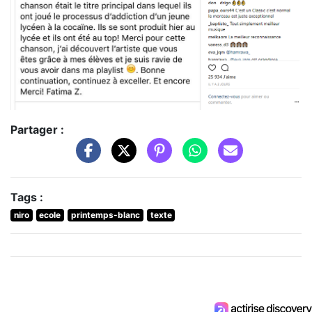
Partager :
Tags :
niro
ecole
printemps-blanc
texte