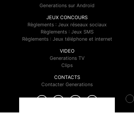
Generations sur Android
JEUX CONCOURS
Règlements : Jeux réseaux sociaux
Règlements : Jeux SMS
Règlements : Jeux téléphone et internet
VIDEO
Generations TV
Clips
CONTACTS
Contacter Generations
© 2026 Generations Tous droits réservés.
Signaler un contenu
-
Mentions légales
-
Politique de cookies
-