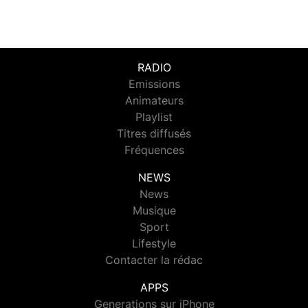
RADIO
Emissions
Animateurs
Playlist
Titres diffusés
Fréquences
NEWS
News
Musique
Sport
Lifestyle
Contacter la rédac
APPS
Generations sur iPhone