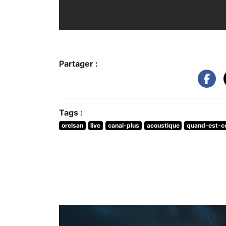
Partager :
Tags :
orelsan
live
canal-plus
acoustique
quand-est-c