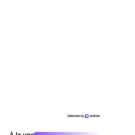
.
r
e
,
À la une