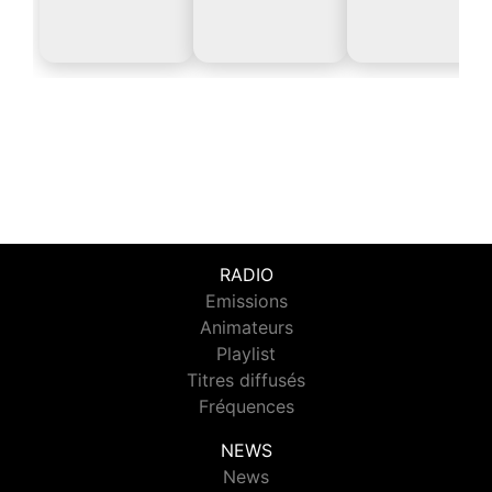
RADIO
Emissions
Animateurs
Playlist
Titres diffusés
Fréquences
NEWS
News