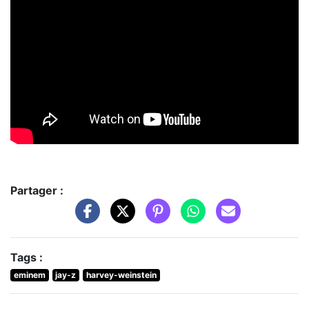
Partager :
Tags :
eminem
jay-z
harvey-weinstein