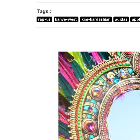
Tags :
rap-us
kanye-west
kim-kardashian
adidas
app