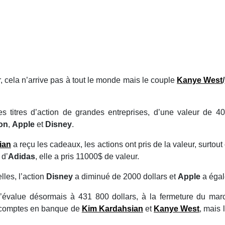
 cela n’arrive pas à tout le monde mais le couple
Kanye West
/
s titres d’action de grandes entreprises, d’une valeur de 4
on
,
Apple
et
Disney
.
ian
a reçu les cadeaux, les actions ont pris de la valeur, surtout 
 d’
Adidas
, elle a pris 11000$ de valeur.
les, l’action
Disney
a diminué de 2000 dollars et
Apple
a éga
’évalue désormais à 431 800 dollars, à la fermeture du mar
 comptes en banque de
Kim Kardahsian
et
Kanye West
, mais 