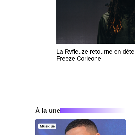
La Rvfleuze retourne en déte
Freeze Corleone
À la une
Musique