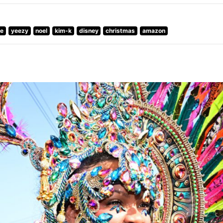
le
yeezy
noel
kim-k
disney
christmas
amazon