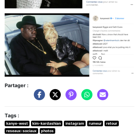
Partager :
Tags :
kanye-west
kim-kardashian
instagram
rumeur
retour
reseaux-sociaux
photos