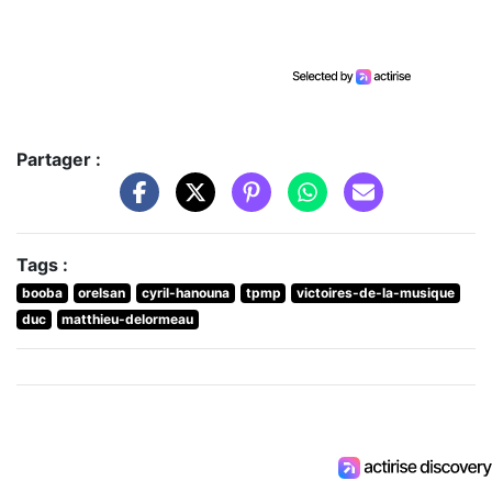
Partager :
Tags :
booba
orelsan
cyril-hanouna
tpmp
victoires-de-la-musique
duc
matthieu-delormeau