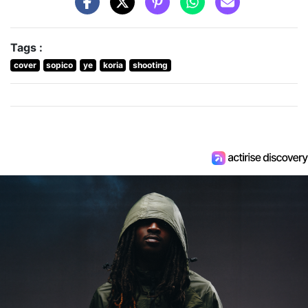
Tags :
cover
sopico
ye
koria
shooting