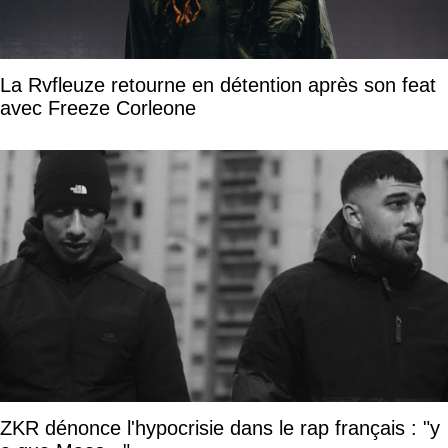
La Rvfleuze retourne en détention après son feat
avec Freeze Corleone
ZKR dénonce l'hypocrisie dans le rap français : "y