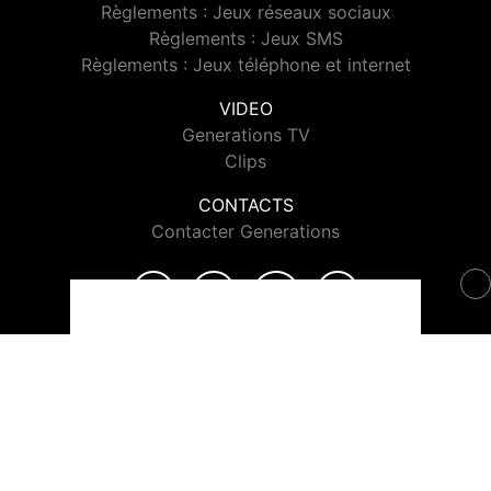
Règlements : Jeux réseaux sociaux
Règlements : Jeux SMS
Règlements : Jeux téléphone et internet
VIDEO
Generations TV
Clips
CONTACTS
Contacter Generations
© 2026 Generations Tous droits réservés.
Signaler un contenu
-
Mentions légales
-
Politique de cookies
-
Contact