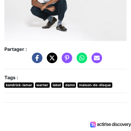
Partager :
Tags :
kendrick-lamar
warner
label
damn
maison-de-disque