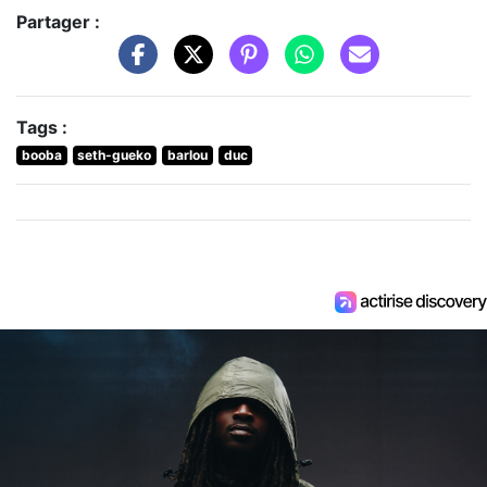
Partager :
Tags :
booba
seth-gueko
barlou
duc