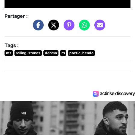
Partager :
Tags :
mz
rolling-stones
dehmo
rs
poetic-bendo