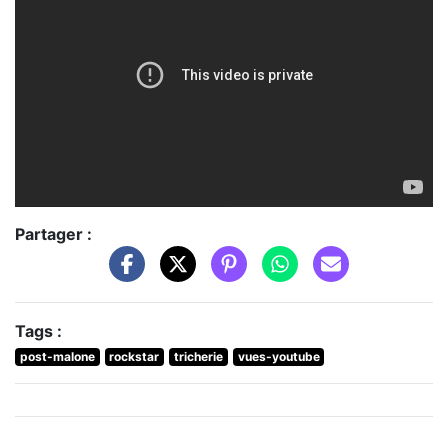
Partager :
Tags :
post-malone
rockstar
tricherie
vues-youtube