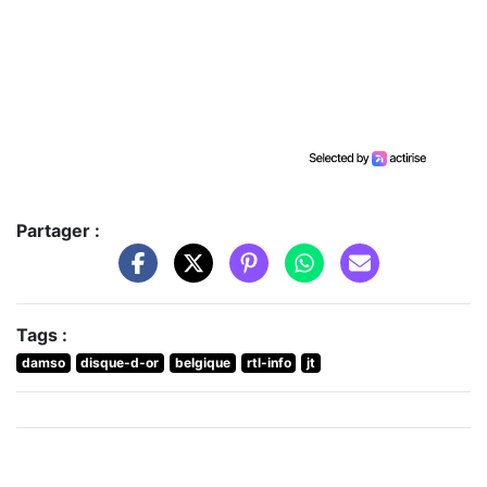
Partager :
Tags :
damso
disque-d-or
belgique
rtl-info
jt