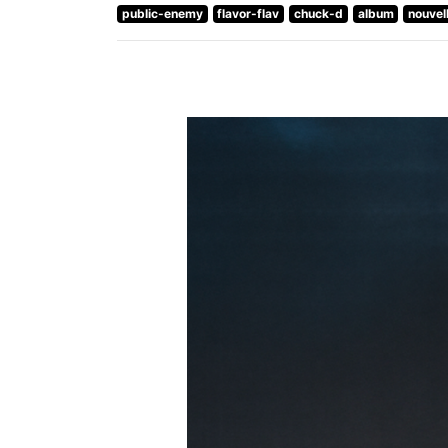
public-enemy
flavor-flav
chuck-d
album
nouvel