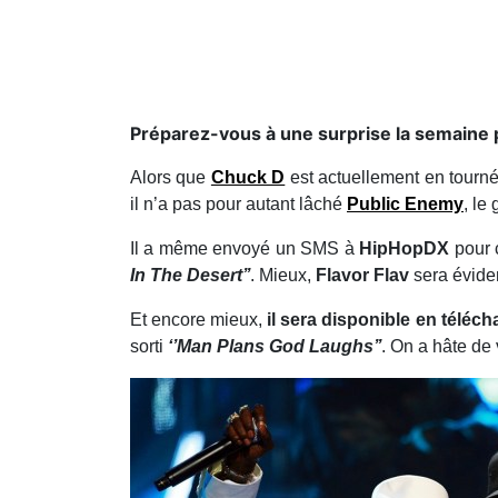
​Préparez-vous à une surprise la semaine
Alors que
Chuck D
est actuellement en tour
il n’a pas pour autant lâché
Public Enemy
, le
Il a même envoyé un SMS à
HipHopDX
pour 
In The Desert’’
. Mieux,
Flavor Flav
sera évidem
Et encore mieux,
il sera disponible en téléch
sorti
‘’Man Plans God Laughs’’
. On a hâte de 