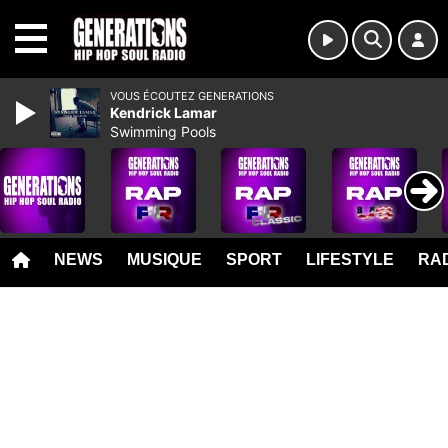
MENU
VOUS ÉCOUTEZ GENERATIONS
Kendrick Lamar
Swimming Pools
NEWS
MUSIQUE
SPORT
LIFESTYLE
RAD