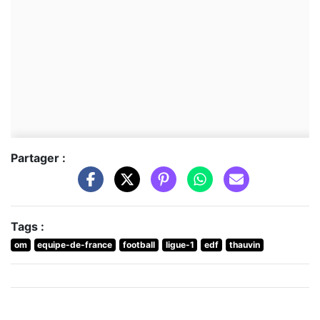
Partager :
Tags :
om
equipe-de-france
football
ligue-1
edf
thauvin