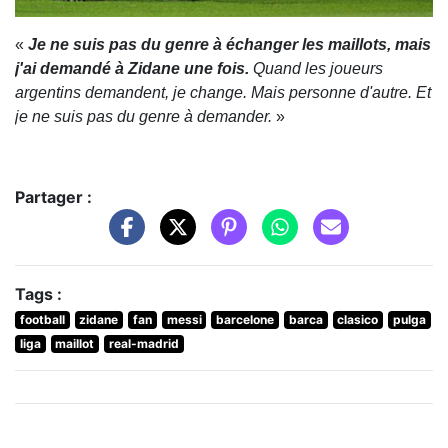
«
Je ne suis pas du genre à échanger les maillots, mais
j'ai demandé à Zidane une fois.
Quand les joueurs
argentins demandent, je change. Mais personne d'autre. Et
je ne suis pas du genre à demander.
»
Partager :
Tags :
football
zidane
fan
messi
barcelone
barca
clasico
pulga
liga
maillot
real-madrid