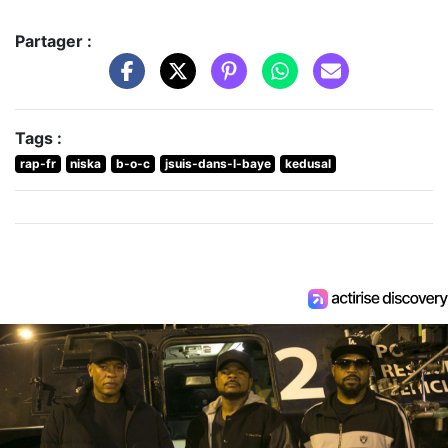
Partager :
Tags :
rap-fr
niska
b-o-c
jsuis-dans-l-baye
kedusal