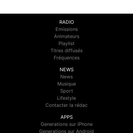
RADIO
Emissions
Animateurs
Playlist
Titres diffusés
Fréquences
NEWS
News
Musique
Sport
Lifestyle
Contacter la rédac
APPS
Generations sur iPhone
Generations sur Android