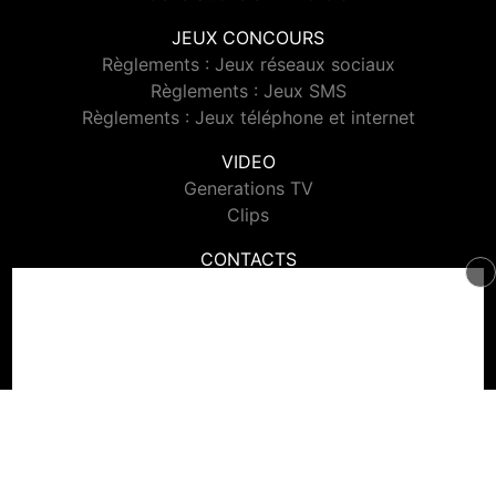
JEUX CONCOURS
Règlements : Jeux réseaux sociaux
Règlements : Jeux SMS
Règlements : Jeux téléphone et internet
VIDEO
Generations TV
Clips
CONTACTS
Contacter Generations
© 2026 Generations Tous droits réservés.
Signaler un contenu
-
Mentions légales
-
Politique de cookies
-
Contact