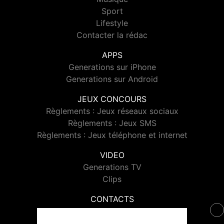
Sport
Lifestyle
Contacter la rédac
APPS
Generations sur iPhone
Generations sur Android
JEUX CONCOURS
Règlements : Jeux réseaux sociaux
Règlements : Jeux SMS
Règlements : Jeux téléphone et internet
VIDEO
Generations TV
Clips
CONTACTS
Contacter Generations