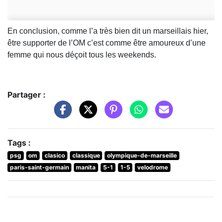
En conclusion, comme l’a très bien dit un marseillais hier,
être supporter de l’OM c’est comme être amoureux d’une
femme qui nous déçoit tous les weekends.
Partager :
Tags :
psg
om
clasico
classique
olympique-de-marseille
paris-saint-germain
manita
5-1
1-5
velodrome