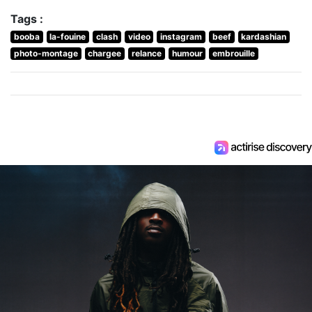
Tags :
booba
la-fouine
clash
video
instagram
beef
kardashian
photo-montage
chargee
relance
humour
embrouille