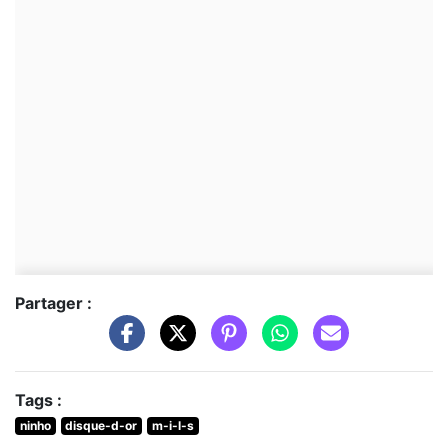
Partager :
Tags :
ninho
disque-d-or
m-i-l-s