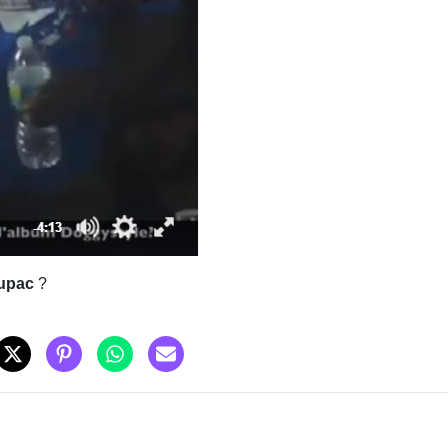
upac
?