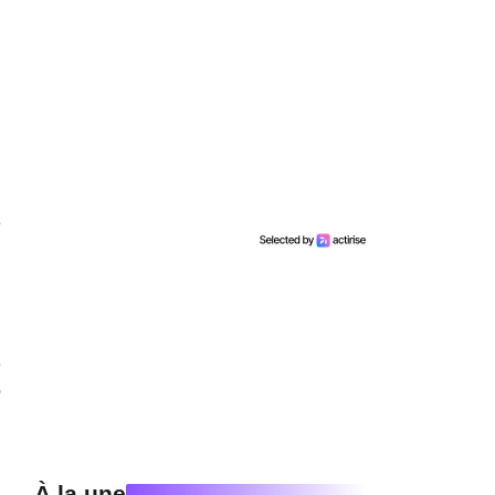
e
n
é
o
À la une