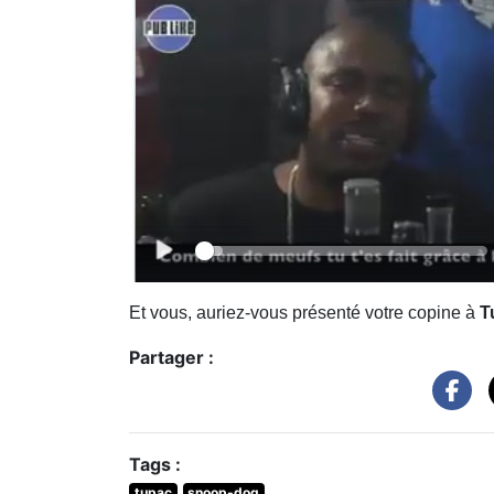
Et vous, auriez-vous présenté votre copine à
T
Partager :
Tags :
tupac
snoop-dog