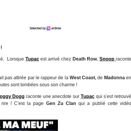
!
tié. Lorsque
Tupac
est arrivé chez
Death Row
,
Snoop
racont
ait pas attirée par le rappeur de la
West Coast,
de
Madonna
e
toutes sont tombées sous son charme !
oggy Dogg
raconte une anecdote sur
Tupac
qui s'est retrouv
 rire ! C'est la page
Gen Zu Clan
qui a publié cette vidé