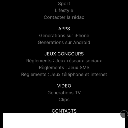
Sport
Lifestyle
Contacter la rédac
APPS
Generations sur iPhone
Generations sur Android
JEUX CONCOURS
Règlements : Jeux réseaux sociaux
Règlements : Jeux SMS
Règlements : Jeux téléphone et internet
VIDEO
Generations TV
Clips
CONTACTS
Contacter Generations